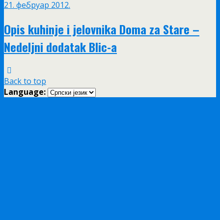
21. фебруар 2012.
Opis kuhinje i jelovnika Doma za Stare –
Nedeljni dodatak Blic-a
Back to top
Language: