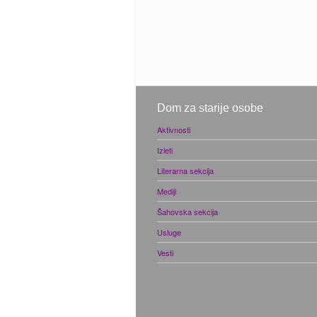
Dom za starije osobe
Aktivnosti
Izleti
Literarna sekcija
Mediji
Šahovska sekcija
Usluge
Vesti