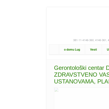
381-11-4146-360, 4146-361, 
o domu Lug
Vesti
U
Gerontološki centar
ZDRAVSTVENO VAS
USTANOVAMA, PLAN