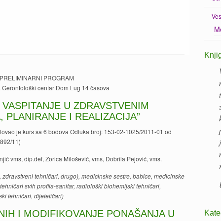
Ves
Me
Knji
PRELIMINARNI PROGRAM
. Gerontološki centar Dom Lug 14 časova
 VASPITANJE U ZDRAVSTVENIM
 PLANIRANJE I REALIZACIJA”
itovao je kurs sa 6 bodova Odluka broj: 153-02-1025/2011-01 od
2892/11)
jić vms, dip.def, Zorica Milošević, vms, Dobrila Pejović, vms.
e, zdravstveni tehničari, drugo), medicinske sestre, babice, medicinske
hničari svih profila-sanitar, radiološki biohemijski tehničari,
ki tehničari, dijetetičari)
NIH I MODIFIKOVANJE PONAŠANJA U
Kate