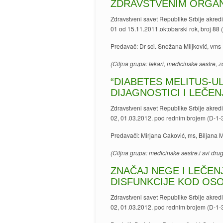
ZDRAVSTVENIM ORGAN
Zdravstveni savet Republike Srbije akred
01 od 15.11.2011.oktobarski rok, broj 88
Predavač: Dr sci. Snežana Miljković, vms
(Ciljna grupa: lekari, medicinske sestre, z
“DIABETES MELITUS-U
DIJAGNOSTICI I LEČEN
Zdravstveni savet Republike Srbije akred
02, 01.03.2012. pod rednim brojem (D-1-
Predavači: Mirjana Caković, ms, Biljana 
(Ciljna grupa: medicinske sestre.i svi drug
ZNAČAJ NEGE I LEČEN
DISFUNKCIJE KOD OSO
Zdravstveni savet Republike Srbije akred
02, 01.03.2012. pod rednim brojem (D-1-