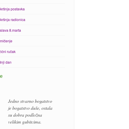
kršnja postavka
kršnja radionica
slava 8.marta
mičenje
ićni ručak
nji dan
ke
Jedno stvarno bogatstvo
je bogatstvo duše, ostala
su dobra podložna
velikim gubitcima.