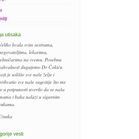
ti
diji
ga utisaka
Veliko hvala svim sestrama,
negovateljima, lekarima,
tehničarima na svemu. Posebnu
zahvalnost dugujemo Dr Čokiću
koji je uslišio sve naše želje i
prihvatio sve naše sugestije što me
je u potpunosti uverilo da se naša
mama i baka nalazi u sigurnim
rukama.
Unuka
gorije vesti