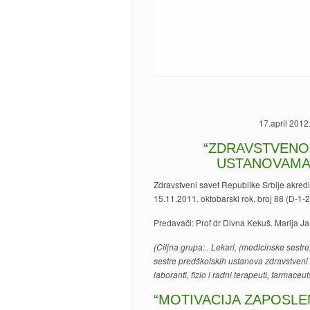
17.april 2012
“ZDRAVSTVENO
USTANOVAMA,
Zdravstveni savet Republike Srbije akred
15.11.2011. oktobarski rok, broj 88 (D-1-
Predavači: Prof dr Divna Kekuš. Marija Jan
(Ciljna grupa:.. Lekari, (medicinske sestr
sestre predškolskih ustanova zdravstveni te
laboranti, fizio i radni terapeuti, farmaceuts
“MOTIVACIJA ZAPOSLE