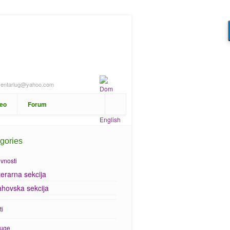
centarlug@yahoo.com
deo
Forum
gories
ivnosti
terarna sekcija
hovska sekcija
ti
luge