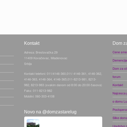
Kontakt
Dom za
Cene smeš
Adresa: Brestovačka 29
11409 Kovačevac, Mladenovac
Demencija
Srbija
Dom za st
Kontakt telefoni: 011/4146-360,011/ 4146-361, 4146-362,
forum
4146-363, 4146-364, 4146-365,011-8213-981, 8213-
982, 8213-983 (svakim danom od 8:00 do 20:00 časova)
Kontakt
Faks: 011-8213-982
Najcesca p
Mobilni: 060-303-4108
o domu L
Postopera
Novo na @domzastarelug
Slike dom
Uputstvo 