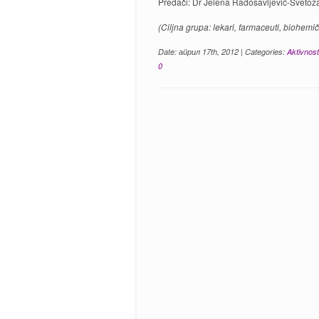
Predači: Dr Jelena Radosavljević-Svetoza
(Ciljna grupa: lekari, farmaceuti, biohemič
Date: април 17th, 2012 | Categories:
Aktivnost
0