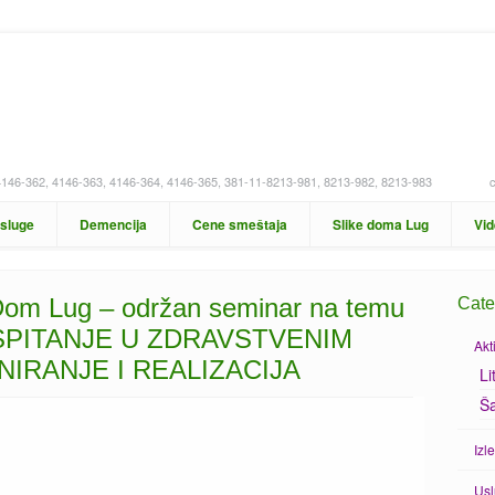
4146-362, 4146-363, 4146-364, 4146-365, 381-11-8213-981, 8213-982, 8213-983
sluge
Demencija
Cene smeštaja
Slike doma Lug
Vi
 Dom Lug – održan seminar na temu
Cate
PITANJE U ZDRAVSTVENIM
Akt
IRANJE I REALIZACIJA
Li
Ša
Izle
Us