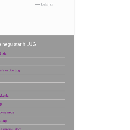
—
Lukijan
 negu starih LUG
taja
are osobe Lug
itanja
ug
tivna nega
a Lug
za prijem u dom