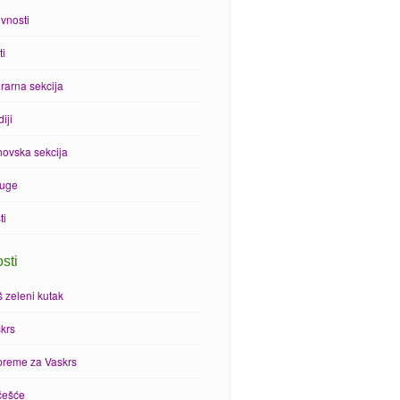
ivnosti
ti
erarna sekcija
iji
ovska sekcija
luge
ti
sti
 zeleni kutak
krs
preme za Vaskrs
češće