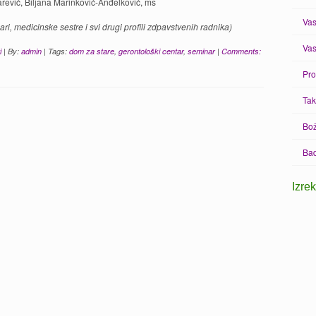
rević, Biljana Marinković-Anđelković, ms
Vas
ari, medicinske sestre i svi drugi profili zdpavstvenih radnika)
Vas
i
| By:
admin
| Tags:
dom za stare
,
gerontološki centar
,
seminar
|
Comments:
Pro
Tak
Bož
Bad
Izre