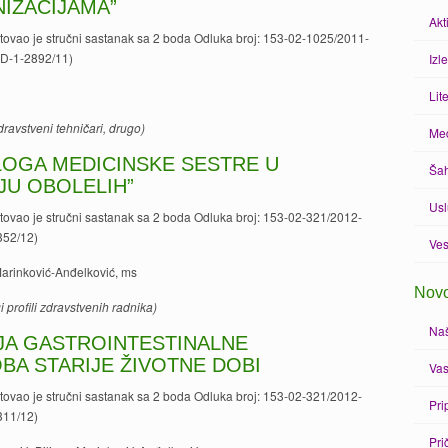
IZACIJAMA”
Akt
itovao je stručni sastanak sa 2 boda Odluka broj: 153-02-1025/2011-
 (D-1-2892/11)
Izle
Lit
dravstveni tehničari, drugo)
Med
LOGA MEDICINSKE SESTRE U
Šah
JU OBOLELIH”
Us
itovao je stručni sastanak sa 2 boda Odluka broj: 153-02-321/2012-
352/12)
Ves
Marinković-Anđelković, ms
Novo
i profili zdravstvenih radnika)
Naš
JA GASTROINTESTINALNE
BA STARIJE ŽIVOTNE DOBI
Vas
itovao je stručni sastanak sa 2 boda Odluka broj: 153-02-321/2012-
Pri
311/12)
Pri