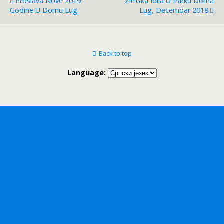
Proslava Nove 2019
Zimska Idila U Parku Doma
Godine U Domu Lug
Lug, Decembar 2018
Back to top
Language: