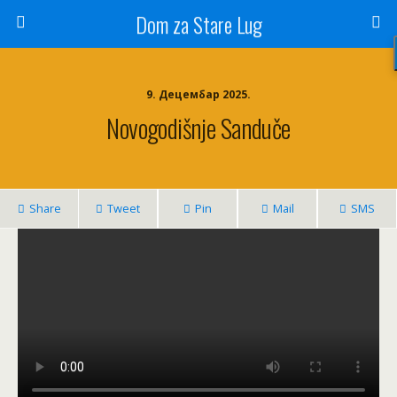
Dom za Stare Lug
9. Децембар 2025.
Novogodišnje Sanduče
Share
Tweet
Pin
Mail
SMS