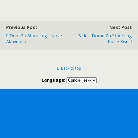
Previous Post
Next Post
Dom Za Stare Lug - Nove
Park U Domu Za Stare Lug
Aktivnosti
Posle Kise
Back to top
Language: