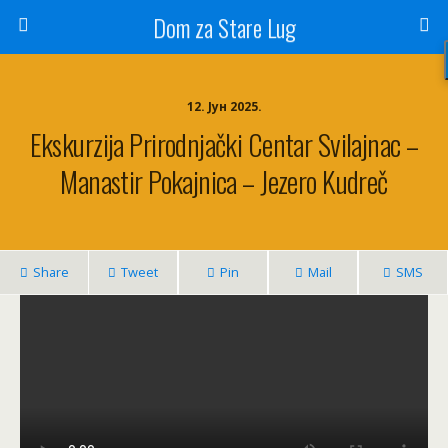
Dom za Stare Lug
12. Јун 2025.
Ekskurzija Prirodnjački Centar Svilajnac –
Manastir Pokajnica – Jezero Kudreč
Share
Tweet
Pin
Mail
SMS