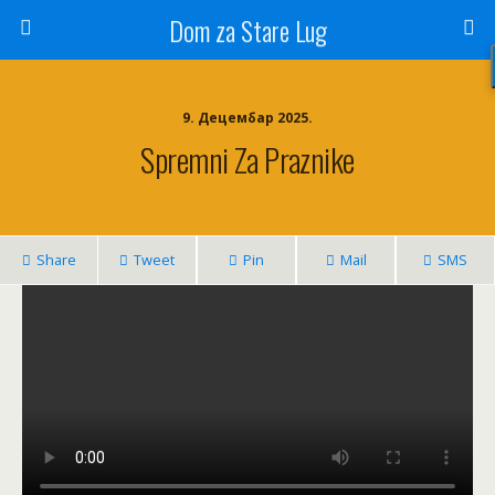
Dom za Stare Lug
9. Децембар 2025.
Spremni Za Praznike
Share
Tweet
Pin
Mail
SMS