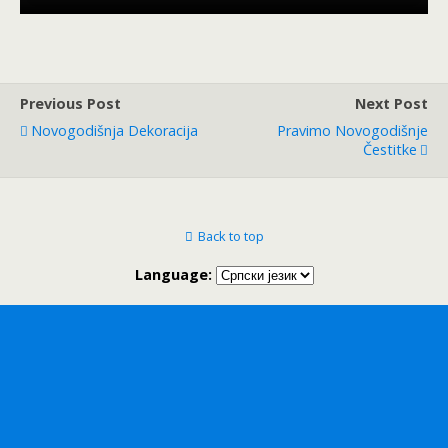
Previous Post
Next Post
Novogodišnja Dekoracija
Pravimo Novogodišnje
Čestitke
Back to top
Language: