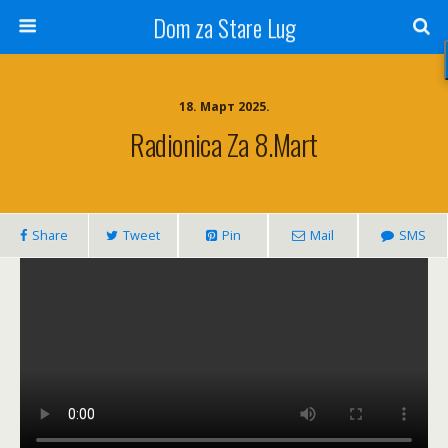
Dom za Stare Lug
18. Март 2025.
Radionica Za 8.mart
Share
Tweet
Pin
Mail
SMS