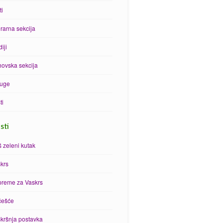
ti
erarna sekcija
iji
ovska sekcija
luge
ti
sti
 zeleni kutak
krs
preme za Vaskrs
češće
kršnja postavka