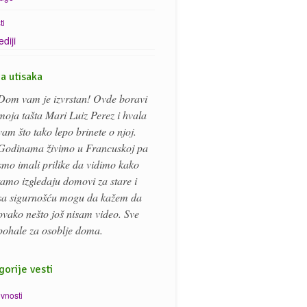
ti
diji
ga utisaka
Dom vam je izvrstan! Ovde boravi
moja tašta Mari Luiz Perez i hvala
vam što tako lepo brinete o njoj.
Godinama živimo u Francuskoj pa
smo imali prilike da vidimo kako
tamo izgledaju domovi za stare i
sa sigurnošću mogu da kažem da
ovako nešto još nisam video. Sve
pohale za osoblje doma.
gorije vesti
ivnosti