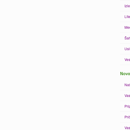
Izle
Lit
Med
Šah
Us
Ves
Novo
Naš
Vas
Pri
Pri
Vas