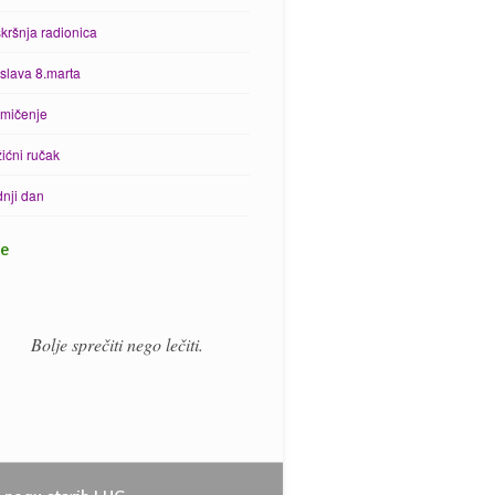
kršnja radionica
slava 8.marta
mičenje
ićni ručak
nji dan
ke
Bolje sprečiti nego lečiti.