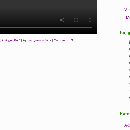
Ves
Me
Knji
i
,
Usluge
,
Vesti
| By:
socijalnaradnica
|
Comments: 0
Kate
Akt