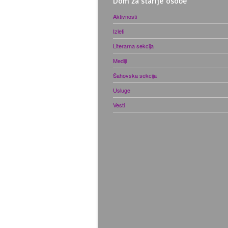
Dom za starije osobe
Aktivnosti
Izleti
Literarna sekcija
Mediji
Šahovska sekcija
Usluge
Vesti