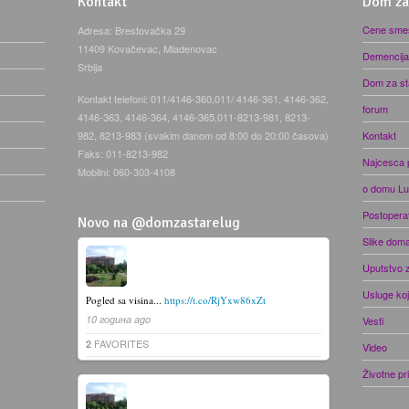
Kontakt
Dom za
Cene smeš
Adresa: Brestovačka 29
11409 Kovačevac, Mladenovac
Demencija
Srbija
Dom za st
Kontakt telefoni: 011/4146-360,011/ 4146-361, 4146-362,
forum
4146-363, 4146-364, 4146-365,011-8213-981, 8213-
982, 8213-983 (svakim danom od 8:00 do 20:00 časova)
Kontakt
Faks: 011-8213-982
Najcesca p
Mobilni: 060-303-4108
o domu L
Postopera
Novo na @domzastarelug
Slike dom
Uputstvo 
Usluge ko
Pogled sa visina...
https://t.co/RjYxw86xZt
10 година ago
Vesti
FAVORITES
2
Video
Životne pr