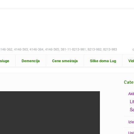
4146-362, 4146-363, 4146-364, 4146-365, 381-11-8213-981, 8213-982, 8213-983
sluge
Demencija
Cene smeštaja
Slike doma Lug
Vi
Cate
Akt
Li
Ša
Izle
Us