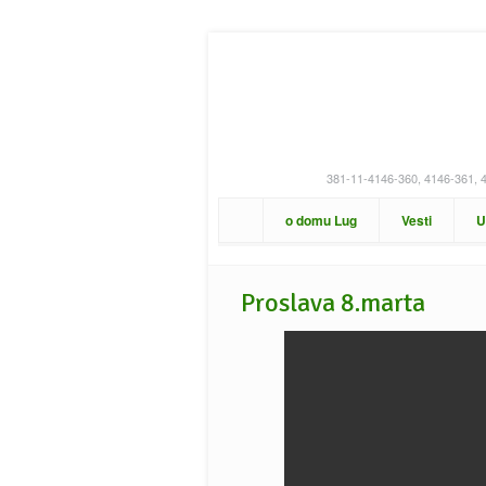
381-11-4146-360, 4146-361, 
o domu Lug
Vesti
U
Proslava 8.marta