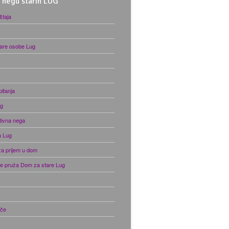
 negu starih LUG
taja
are osobe Lug
itanja
ug
tivna nega
a Lug
za prijem u dom
je pruža Dom za stare Lug
iče