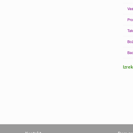
Vas
Pro
Tak
Bož
Bad
Izre