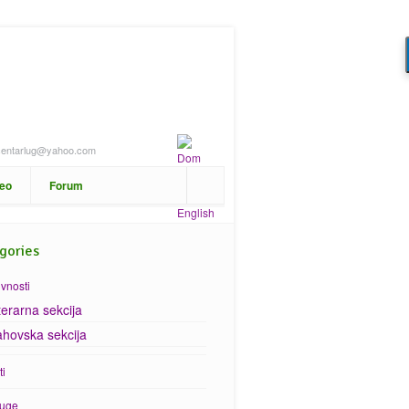
centarlug@yahoo.com
deo
Forum
gories
ivnosti
terarna sekcija
hovska sekcija
ti
luge