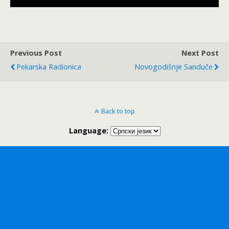
Previous Post
Next Post
Pekarska Radionica
Novogodišnje Sanduče
Back to top
Language: