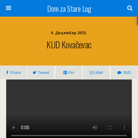
Dom za Stare Lug
9. Децембар 2025.
KUD Kovačevac
Share
Tweet
Pin
Mail
SMS