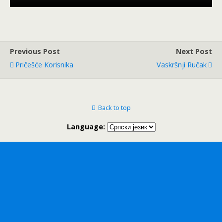
Previous Post
Next Post
Pričešće Korisnika
Vaskršnji Ručak
Back to top
Language: