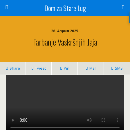
Dom za Stare Lug
26. Април 2025.
Farbanje Vaskršnjih Jaja
Share
Tweet
Pin
Mail
SMS