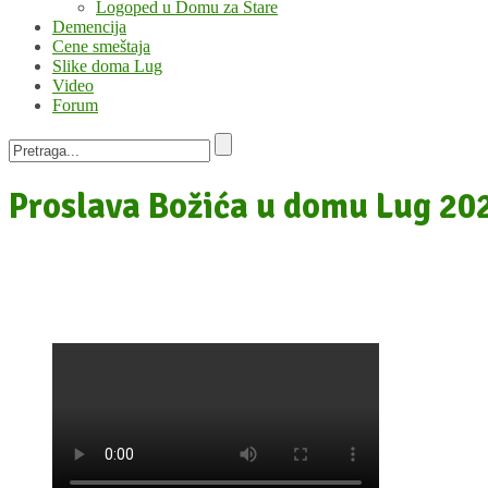
Logoped u Domu za Stare
Demencija
Cene smeštaja
Slike doma Lug
Video
Forum
Proslava Božića u domu Lug 202