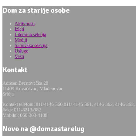
Dom za starije osobe
Aktivnosti
Izleti
Literarna sekcija
Mediji
Šahovska sekcija
Usluge
Vesti
Kontakt
Adresa: Brestovačka 29
11409 Kovačevac, Mladenovac
Srbija
Kontakt telefoni: 011/4146-360,011/ 4146-361, 4146-362, 4146-363
Faks: 011-8213-982
Mobilni: 060-303-4108
Novo na @domzastarelug