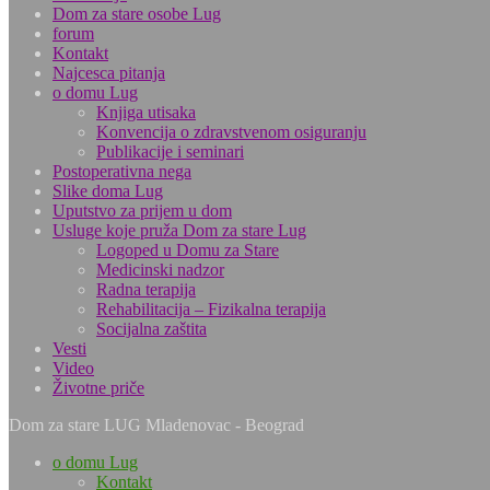
Dom za stare osobe Lug
forum
Kontakt
Najcesca pitanja
o domu Lug
Knjiga utisaka
Konvencija o zdravstvenom osiguranju
Publikacije i seminari
Postoperativna nega
Slike doma Lug
Uputstvo za prijem u dom
Usluge koje pruža Dom za stare Lug
Logoped u Domu za Stare
Medicinski nadzor
Radna terapija
Rehabilitacija – Fizikalna terapija
Socijalna zaštita
Vesti
Video
Životne priče
Dom za stare LUG Mladenovac - Beograd
o domu Lug
Kontakt