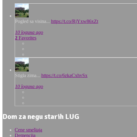
Pogled sa visina...
https://t.co/RjYxw86xZt
10 година ago
2
Favorites
Stigla zima...
https://t.co/6zkaCxhvSx
10 година ago
Dom za negu starih LUG
Cene smeštaja
Demencija