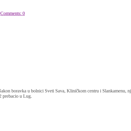
|
Comments: 0
kon boravka u bolnici Sveti Sava, Kliničkom centru i Slankamenu, njeno 
2 prebacio u Lug.