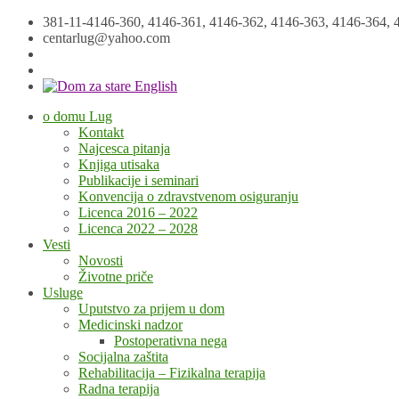
381-11-4146-360, 4146-361, 4146-362, 4146-363, 4146-364, 
centarlug@yahoo.com
o domu Lug
Kontakt
Najcesca pitanja
Knjiga utisaka
Publikacije i seminari
Konvencija o zdravstvenom osiguranju
Licenca 2016 – 2022
Licenca 2022 – 2028
Vesti
Novosti
Životne priče
Usluge
Uputstvo za prijem u dom
Medicinski nadzor
Postoperativna nega
Socijalna zaštita
Rehabilitacija – Fizikalna terapija
Radna terapija