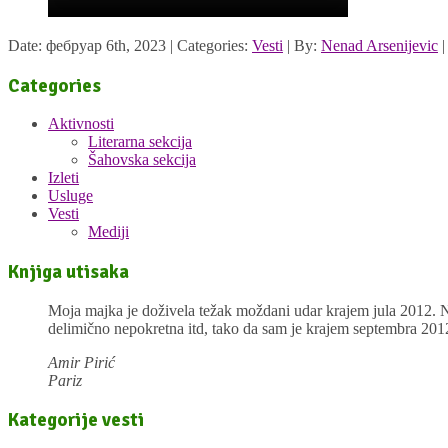
Date: фебруар 6th, 2023 | Categories:
Vesti
| By:
Nenad Arsenijevic
Categories
Aktivnosti
Literarna sekcija
Šahovska sekcija
Izleti
Usluge
Vesti
Mediji
Knjiga utisaka
Moja majka je doživela težak moždani udar krajem jula 2012. Na
delimično nepokretna itd, tako da sam je krajem septembra 201
Amir Pirić
Pariz
Kategorije vesti