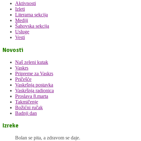
Aktivnosti
Izleti
Literarna sekcija
Mediji
Šahovska sekcija
Usluge
Vesti
Novosti
Naš zeleni kutak
Vaskrs
Pripreme za Vaskrs
Pričešće
Vaskršnja postavka
Vaskršnja radionica
Proslava 8.marta
Takmičenje
Božićni ručak
Badnji dan
Izreke
Bolan se pita, a zdravom se daje.