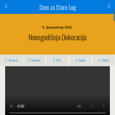
Dom za Stare Lug
9. Децембар 2025.
Novogodišnja Dekoracija
Share
Tweet
Pin
Mail
SMS