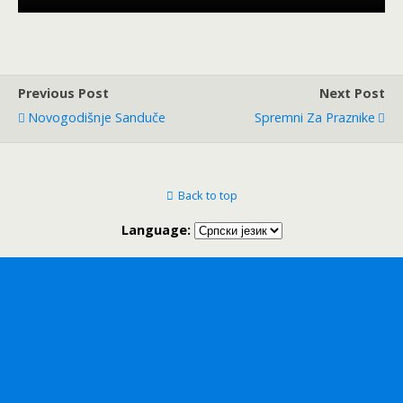
Previous Post
Next Post
Novogodišnje Sanduče
Spremni Za Praznike
Back to top
Language: