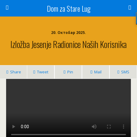
Dom za Stare Lug
20. Октобар 2025.
Izložba Jesenje Radionice Naših Korisnika
Share
Tweet
Pin
Mail
SMS